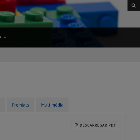
A
s
Premiats
Multimèdia
DESCARREGAR PDF