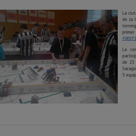
La ciut
de la 
tornei
primer
FIRST
L
La co
partic
de 23 
Saragos
5 equip