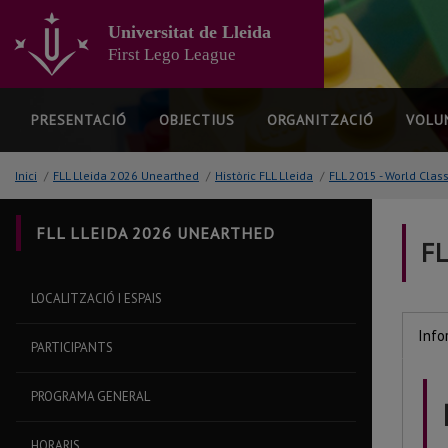
Anar
al
Universitat de Lleida
contingut
First Lego League
principal
de
la
PRESENTACIÓ
OBJECTIUS
ORGANITZACIÓ
VOLU
pàgina
Inici
/
FLL Lleida 2026 Unearthed
/
Històric FLL Lleida
/
FLL 2015 - World Clas
FLL LLEIDA 2026 UNEARTHED
FL
LOCALITZACIÓ I ESPAIS
Info
PARTICIPANTS
PROGRAMA GENERAL
HORARIS