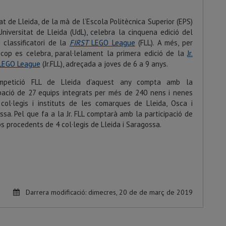
at de Lleida, de la mà de l’Escola Politècnica Superior (EPS)
Universitat de Lleida (UdL), celebra la cinquena edició del
g classificatori de la
FIRST
LEGO League
(FLL). A més, per
 cop es celebra, paral·lelament la primera edició de la
Jr.
EGO League
(Jr.FLL), adreçada a joves de 6 a 9 anys.
mpetició FLL de Lleida d’aquest any compta amb la
ipació de 27 equips integrats per més de 240 nens i nenes
col·legis i instituts de les comarques de Lleida, Osca i
sa. Pel que fa a la Jr. FLL comptarà amb la participació de
s procedents de 4 col·legis de Lleida i Saragossa.
Darrera modificació:
dimecres, 20 de de març de 2019