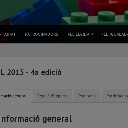
NTARIAT
PATROCINADORS
FLL LLEIDA
FLL IGUALAD
s
L 2015 - 4a edició
rmació general
Reunió d'experts
Programa
Participant
Informació general