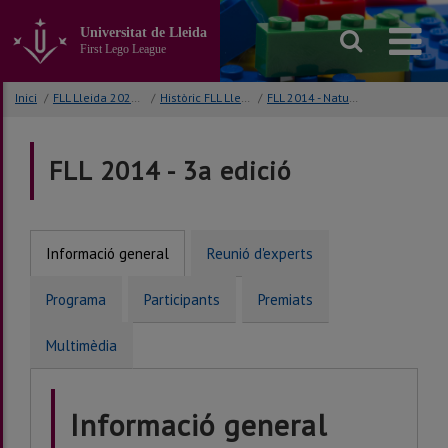
Anar
al
Universitat de Lleida
contingut
First Lego League
principal
de
Inici
/
FLL Lleida 2026 Unearthed
/
Històric FLL Lleida
/
FLL 2014 - Nature's Fury
la
pàgina
FLL 2014 - 3a edició
Informació general
Reunió d'experts
Programa
Participants
Premiats
Multimèdia
Informació general