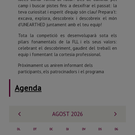
camp i buscar pistes fins a desxifrar el passat: la
teva curiositat i esperit d'equip són clau!
Prepara't:
excava, explora, descobreix i descobreix el món
d'UNEARTHED juntament amb el teu equip!
Tota la competició es desenvoluparà sota els
pilars fonamentals de la FLL i els seus valors:
celebrant el descobriment, gaudint del treball en
equip i fomentant la cortesia professional.
Pròximament us anirem informant dels
participants, els patrocinadors i el programa
Agenda
Mes
Mes
AGOST 2026
anterior
següe
DL
DT
DC
DJ
DV
DS
DG