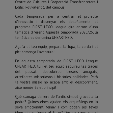
Centre de Cultures i Cooperació Transfronterera i
Edifici Polivalent 1 del campus)
Cada temporada, per a centrar el projecte
d'innovació i dissenyar els desafiaments, el
programa FIRST LEGO League gira entorn d'una
temàtica diferent. Aquesta temporada 2025/26, la
temàtica es denomina UNEARTHED
.
Agafa el teu equip, prepara la lupa, la corda i el
pic: comença l'aventura!
En aquesta temporada de FIRST LEGO League
UNEARTHED, tu i el teu equip seguireu les traces
del passat: descobrireu tresors amagats,
artefactes misteriosos i històries oblidades.
Però
la vostra missió no acaba amb el descobriment,
això només és el principi!
Què s'amaga darrere de l'antic símbol gravat a la
pedra?
Quines eines ajuden els arqueòlegs en la
seva emocionant feina?
I com poden les teves
idees donar forma al futur?
Des de caminar pel