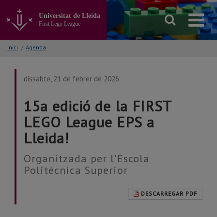
Anar
al
Universitat de Lleida
contingut
First Lego League
principal
de
Inici
/
Agenda
la
pàgina
dissabte, 21 de febrer de 2026
15a edició de la FIRST
LEGO League EPS a
Lleida!
Organitzada per l'Escola
Politècnica Superior
DESCARREGAR PDF